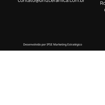
contato@bmzceramica.com.br
Ro
Desenvolvido por IPSE Marketing Estratégico